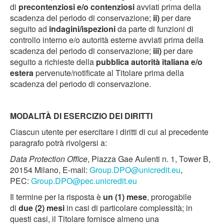
di
precontenziosi e/o contenziosi
avviati prima della
scadenza del periodo di conservazione;
ii)
per dare
seguito ad
indagini/ispezioni
da parte di funzioni di
controllo interno e/o autorità esterne avviati prima della
scadenza del periodo di conservazione;
iii)
per dare
seguito a richieste della
pubblica autorità italiana e/o
estera
pervenute/notificate al Titolare prima della
scadenza del periodo di conservazione.
MODALITÀ DI ESERCIZIO DEI DIRITTI
Ciascun utente per esercitare i diritti di cui al precedente
paragrafo potrà rivolgersi a:
Data Protection Office
, Piazza Gae Aulenti n. 1, Tower B,
20154 Milano, E-mail:
Group.DPO@unicredit.eu
,
PEC:
Group.DPO@pec.unicredit.eu
Il termine per la risposta è
un (1) mese
, prorogabile
di
due (2) mesi
in casi di particolare complessità; in
questi casi, il Titolare fornisce almeno una