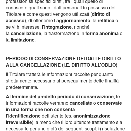
professionisti specifici diritti, tra i quali quello di
conoscere quali sono i dati personali in possesso del
Titolare e come questi vengono utilizzati (
diritto di
accesso
), di ottenerne
l’aggiornamento
, la
rettifica
o,
se vi è interesse,
l’integrazione
, nonché
la
cancellazione
, la trasformazione in
forma anonima
o
la
limitazione
.
PERIODO DI CONSERVAZIONE DEI DATI E DIRITTO
ALLA CANCELLAZIONE (I.E. DIRITTO ALL’OBLIO)
Il Titolare tratterà le informazioni raccolte per quanto
strettamente necessario al perseguimento delle finalità
predeterminate
.
Al termine del predetto periodo di conservazione
, le
informazioni raccolte verranno
cancellate
o
conservate
in una forma che non consenta
l’identificazione
dell’utente (es.
anonimizzazione
irreversibile
), a meno che il loro ulteriore trattamento sia
necessario per uno o più dei seguenti scopi:
i)
risoluzione