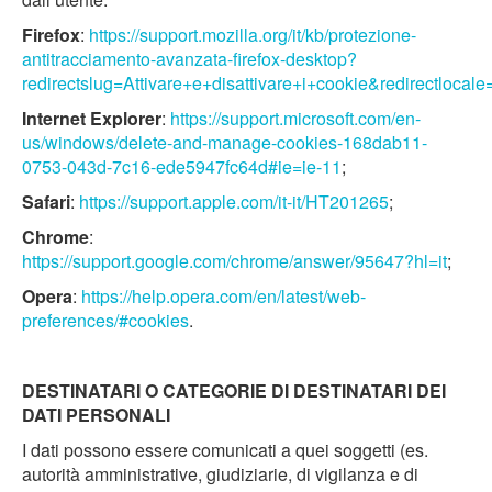
Firefox
:
https://support.mozilla.org/it/kb/protezione-
antitracciamento-avanzata-firefox-desktop?
redirectslug=Attivare+e+disattivare+i+cookie&redirectlocale=
Internet Explorer
:
https://support.microsoft.com/en-
us/windows/delete-and-manage-cookies-168dab11-
0753-043d-7c16-ede5947fc64d#ie=ie-11
;
Safari
:
https://support.apple.com/it-it/HT201265
;
Chrome
:
https://support.google.com/chrome/answer/95647?hl=it
;
Opera
:
https://help.opera.com/en/latest/web-
preferences/#cookies
.
DESTINATARI O CATEGORIE DI DESTINATARI DEI
DATI PERSONALI
I dati possono essere comunicati a quei soggetti (es.
autorità amministrative, giudiziarie, di vigilanza e di