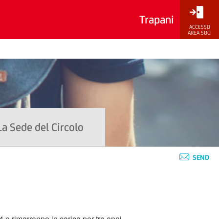
Trapani
ACCESSO
AREA SOCI
La Sede del Circolo
SEND
 e rimarranno in carica per tre anni.