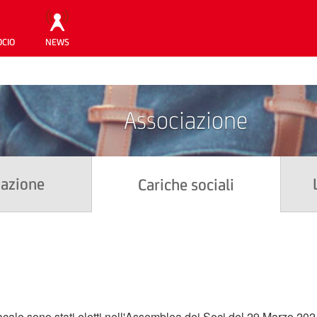
OCIO
NEWS
Associazione
iazione
Cariche sociali
acale sono stati eletti nell'Assemblea dei Soci del 29 Marzo 2024