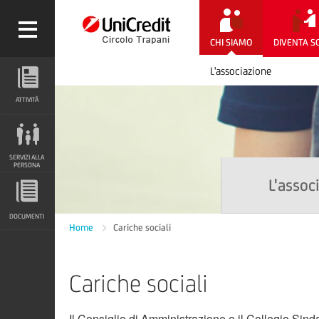
CHI SIAMO
DIVENTA S
L'associazione
ATTIVITÀ
ATTIVITÀ
SERVIZI ALLA PERSONA
SERVIZI ALLA
PERSONA
L'assoc
DOCUMENTI
DOCUMENTI
Home
Cariche sociali
Cariche sociali
Il Consiglio di Amministrazione e il Collegio Sind